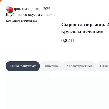
Оформляйте
Сырок глазир. жир. 
круглым печеньем
0,82 
Корма для
Акции
Все товары категории
Наши бренды
Также покупают
Описание
Характеристики
Отзы
Влажные корма
Шашлычный сезон
Скоро в школу
Канцелярия и книги
Фрукты и овощи, зелень