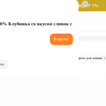
 заказ НА САМОВЫВОЗ и получайте СКИДКУ 7%
20% Клубника со вкусом сливок с
В корзину
 кошек
Влажные корма для кошек
Сухие корма для кошек
вы
 для кошек