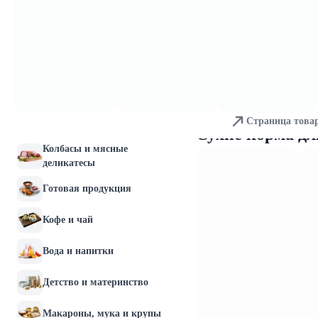
Молочные продукты и
яйца
Хлебобулочные изделия
Мясо и птица
Страница това
Рыба и морепродукты
Сухие корма д
Колбасы и мясные
деликатесы
Готовая продукция
Кофе и чай
Вода и напитки
Детство и материнство
Макароны, мука и крупы