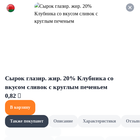
Оформляйте заказ НА
САМОВЫВОЗ и получайте
СКИДКУ 7%
Мучные изделия
Все товары категории
Бисквиты, кексы и круассаны
Бисквиты, кексы и круассаны
Сырок глазир. жир. 20% Клубника со
вкусом сливок с круглым печеньем
0,82 
В корзину
Также покупают
Описание
Характеристики
Отзыв