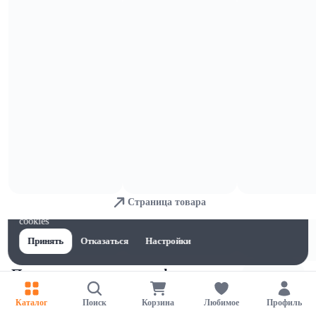
Тесто
Страница товара
Для обеспечения удобства пользователей сайта используются
cookies
Принять
Отказаться
Настройки
Печенье, пряники и вафли
Каталог
Поиск
Корзина
Любимое
Профиль