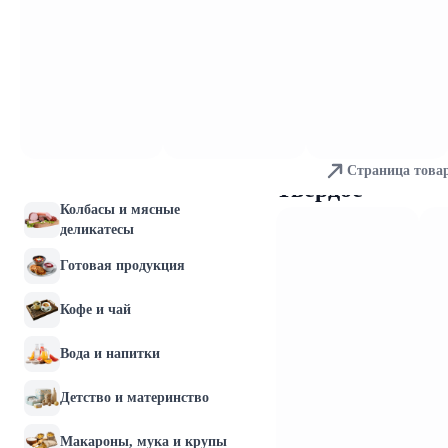
Молочные продукты и
яйца
Хлебобулочные изделия
Мясо и птица
Страница това
Рыба и морепродукты
Твердое
Колбасы и мясные
деликатесы
Готовая продукция
Кофе и чай
Вода и напитки
Детство и материнство
Макароны, мука и крупы