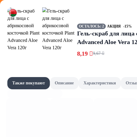
Оформляйте
ОСТАЛОСЬ: 2
АКЦИЯ
-15%
Гель-скраб для лица 
Advanced Aloe Vera 1
8,19 
9,67 
Мыло
Акции
Все товары категории
Товары-партнёры
Также покупают
Описание
Характеристики
Отзы
Жидкое
Наши бренды
Шашлычный сезон
Сад и огород
Фрукты и овощи, зелень