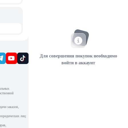
Для совершения покупок необходимо
войти в аккаунт
альных
рственной
дачи заказов,
 юридических лиц:
рав,