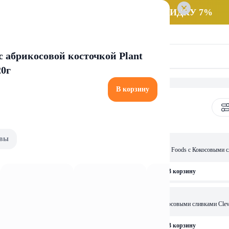
 заказ НА САМОВЫВОЗ и получайте СКИДКУ 7%
с абрикосовой косточкой Plant
20г
В корзину
упы
вы
2,19 
Foods стерил ТП 0,2л
Крем-суп тыквенный Clever Foods с Кокосовыми с
ТП 0,2л
рзину
В корзину
7,15 
 Foods стерил ТП 1л
Крем-суп Тыквенный с Кокосовыми сливками Clev
стерил ТП 1л
рзину
В корзину