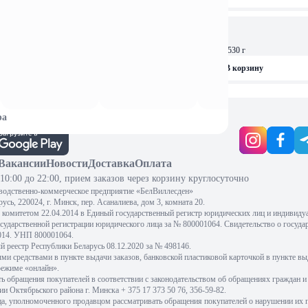
14,99 
АКЦИЯ
-17%
ОСТАЛОСЬ: 4
 с шамп и сливками 200мл
17,99 
Том Ям Рамэн с креветкой, 530 г
рзину
В корзину
ра
Вакансии
Новости
Доставка
Оплата
10:00 до 22:00, прием заказов через корзину круглосуточно
водственно-коммерческое предприятие «БелВиллесден»
сь, 220024, г. Минск, пер. Асаналиева, дом 3, комната 20.
комитетом 22.04.2014 в Единый государственный регистр юридических лиц и индивиду
осударственной регистрации юридического лица за № 800001064. Свидетельство о госуда
2014. УНП 800001064.
 реестр Республики Беларусь 08.12.2020 за № 498146.
 средствами в пункте выдачи заказов, банковской пластиковой карточкой в пункте вы
режиме «онлайн».
 обращения покупателей в соответствии с законодательством об обращениях граждан и
и Октябрьского района г. Минска + 375 17 373 50 76, 356-59-82.
ца, уполномоченного продавцом рассматривать обращения покупателей о нарушении их п