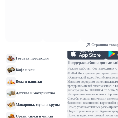
яйца
2,44 
Хлебобулочные изделия
Крем-суп Clever Foods овощной
Мясо и птица
В ко
Рыба и морепродукты
Колбасы и мясные
Страница това
деликатесы
Готовая продукция
Поддержка
Зоны доставки
Режим работы: без выходных с 
Кофе и чай
© 2024 Иностранное унитарное произ
Юридический адрес: Республика Белару
Вода и напитки
Минским городским исполнительным 
предпринимателей внесена запись о г
регистрации: № 800001064 от 22.04.
Детство и материнство
Интернет-магазин включен в Торговый
Способы оплаты: наличными денежными
банковской пластиковой карточкой в 
Макароны, мука и крупы
Номер уполномоченных рассматривать
Отдел торговли и услуг Администраци
Номер и адрес электронной почты ли
Орехи, снэки и чипсы