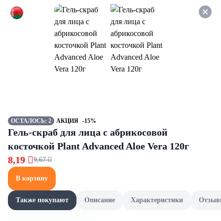
Оформляйте заказ НА
САМОВЫВОЗ и получайте
СКИДКУ 7%
Маринады и уксус
Все товары категории
Уксус
Уксус
ОСТАЛОСЬ: 2
АКЦИЯ
-15%
Гель-скраб для лица с абрикосовой
косточкой Plant Advanced Aloe Vera 120г
8,19 
9,67 
В корзину
Также покупают
Описание
Характеристики
Отзыв