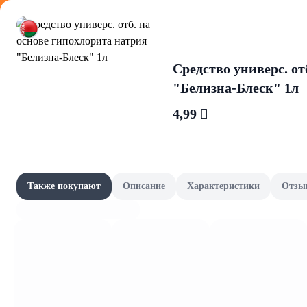
Оформляйте
Средство универс. от
"Белизна-Блеск" 1л
4,99 
Мука
Акции
Все товары категории
Наши бренды
Также покупают
Описание
Характеристики
Отзы
Мука прочая
Шашлычный сезон
Скоро в школу
Канцелярия и книги
Фрукты и овощи, зелень