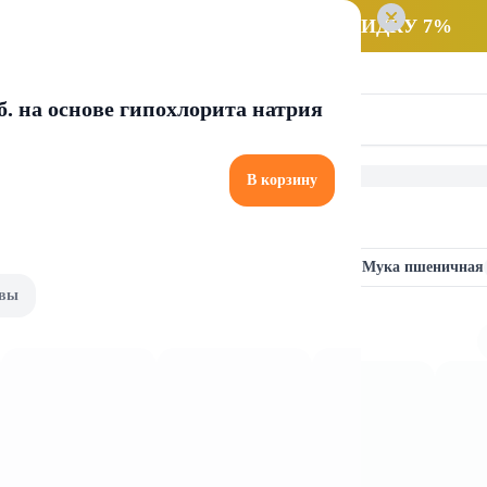
 заказ НА САМОВЫВОЗ и получайте СКИДКУ 7%
б. на основе гипохлорита натрия
В корзину
Мука прочая
Мука ржаная
Мука пшеничная
вы