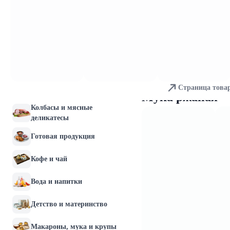
Молочные продукты и
яйца
Хлебобулочные изделия
Мясо и птица
Страница това
Рыба и морепродукты
Мука ржаная
Колбасы и мясные
деликатесы
Готовая продукция
Кофе и чай
Вода и напитки
Детство и материнство
Макароны, мука и крупы