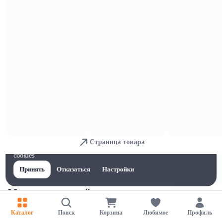
Молоко
Страница товара
Для обеспечения удобства пользователей сайта используются
cookies
Принять
Отказаться
Настройки
Молочные коктейли
Каталог
Поиск
Корзина
Любимое
Профиль