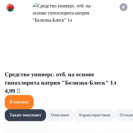
Оформляйте заказ НА
САМОВЫВОЗ и получайте
СКИДКУ 7%
Молоко, сливки и коктейли
Все товары категории
Сливки
Молоко
Сливки
Средство универс. отб. на основе
гипохлорита натрия "Белизна-Блеск" 1л
4,99 
В корзину
Также покупают
Описание
Характеристики
Отзыв