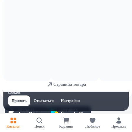
9,64 
11 
ОСТАЛОСЬ: 4
Сыр п/тв Natura слив 45% нарезка
Сыр п/тв Natura слив Легкий 30%
150г мгс
нарезка 150г мгс
В корзину
В корзину
10,89 
11,4 
ОСТАЛОСЬ: 3
ОСТАЛОСЬ: 3
Сыр п/тв Natura слив 45% цилиндр
Сыр п/тв Natura слив Легкий 16%
200г
цилиндр 200г
В корзину
В корзину
2,24 
2,88 
ОСТАЛОСЬ: 3
Йогурт б/лакт #Можно Яблоко-
Сметана Молочные горки безлакт
банан 1,5% 430г пэт-бут
20% 300г п/стак
Страница товара
Для обеспечения удобства пользователей сайта используются
В корзину
В корзину
cookies
Принять
Отказаться
Настройки
Каталог
Поиск
Корзина
Любимое
Профиль