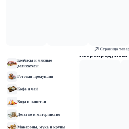
Молочные продукты и
яйца
Хлебобулочные изделия
Мясо и птица
Страница това
Рыба и морепродукты
Морепродукты
Колбасы и мясные
деликатесы
Готовая продукция
Кофе и чай
Вода и напитки
Детство и материнство
Макароны, мука и крупы