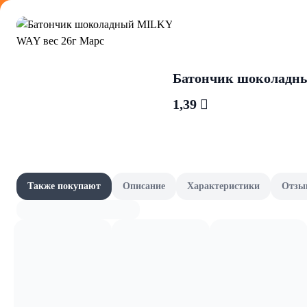
Оформляйте
Батончик шоколадн
1,39 
Морепрод
Акции
Все товары категории
Наши бренды
Также покупают
Описание
Характеристики
Отзы
Пресервы из м
Шашлычный сезон
Скоро в школу
Канцелярия и книги
Фрукты и овощи, зелень