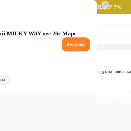
 заказ НА САМОВЫВОЗ и получайте СКИДКУ 7%
ый MILKY WAY вес 26г Марс
В корзину
укты
Пресервы из морепродуктов
Морепродукты копчены
вы
орепродуктов