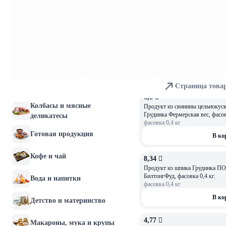
В ко
Молочные продукты и
яйца
4,19 
ОСТАЛОСЬ: 1,42
Хлебобулочные изделия
Продукт из свинины ГРУДИНКА 
фасовка
0,2
кг
Мясо и птица
В ко
Страница това
Рыба и морепродукты
6,8 
ОСТАЛОСЬ: 4,63
Колбасы и мясные
Продукт из свинины цельнокус
Грудинка Фермерская вес, фасовк
деликатесы
фасовка
0,4
кг
Готовая продукция
В ко
Кофе и чай
8,34 
Продукт из шпика Грудинка 
БилтонгФуд, фасовка 0,4 кг.
Вода и напитки
фасовка
0,4
кг
В ко
Детство и материнство
4,77 
Макароны, мука и крупы