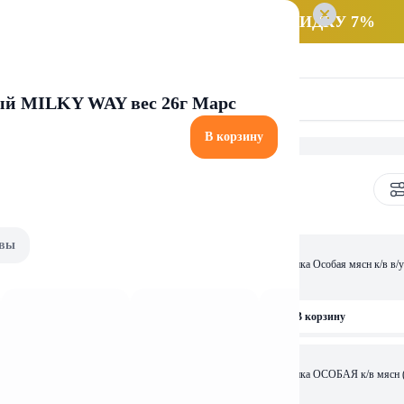
 заказ НА САМОВЫВОЗ и получайте СКИДКУ 7%
ый MILKY WAY вес 26г Марс
В корзину
и шпики
вы
14,27 
НКА ПО-КОРОЛЕВСКИ к/в
Продукт из свинины Грудинка Особая мясн к/в в/у
Мит, фасовка 0,65 кг.
фасовка
0,65
кг
рзину
В корзину
11,06 
О-БЕЛОРУСКИ охл сол в/у
Продукт из свинины Грудинка ОСОБАЯ к/в мясн (в
Велес-Мит