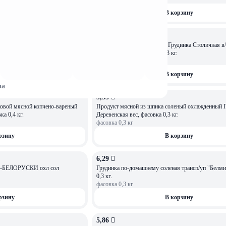
рзину
В корзину
7,47 
ОСТАЛОСЬ: 0,69
"Альпийская", фасовка 0,2 кг.
Прод из мяса свин с/к мясн Грудинка Столичная в/
вес БилтонгФуд, фасовка 0,3 кг.
фасовка
0,3
кг
рзину
В корзину
ра
5,33 
ковой мясной копчено-вареный
Продукт мясной из шпика соленый охлажденный Грудинка
а 0,4 кг.
Деревенская вес, фасовка 0,3 кг.
фасовка
0,3
кг
рзину
В корзину
6,29 
ПО-БЕЛОРУСКИ охл сол
Грудинка по-домашнему соленая трансп/уп "Белми
0,3 кг.
фасовка
0,3
кг
рзину
В корзину
5,86 