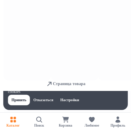
Печенье, пряники,вафли и шокола
д
Страница товара
Для обеспечения удобства пользователей сайта используются
cookies
Принять
Отказаться
Настройки
Каталог
Поиск
Корзина
Любимое
Профиль