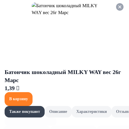
Оформляйте заказ НА
САМОВЫВОЗ и получайте
СКИДКУ 7%
Artesso
Все товары категории
Торты,пирожные,десерты
Торты,пирожные,десерты
Батончик шоколадный MILKY WAY вес 26г
Марс
1,39 
В корзину
Также покупают
Описание
Характеристики
Отзыв