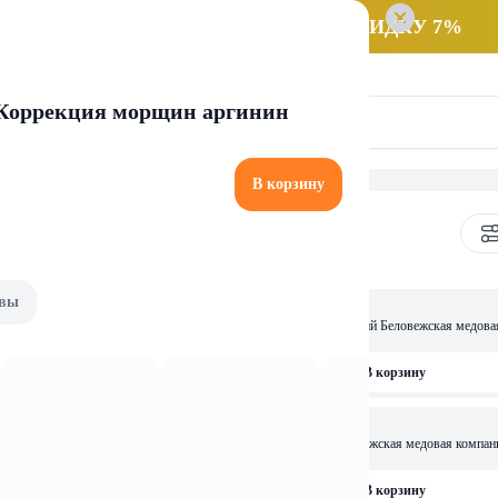
 заказ НА САМОВЫВОЗ и получайте СКИДКУ 7%
 Коррекция морщин аргинин
В корзину
вы
8,49 
вежская медовая компания вес
Мед нат. Цветочный майский Беловежская медова
вес 350г
рзину
В корзину
6,19 
еловежская медовая компания
рзину
В корзину