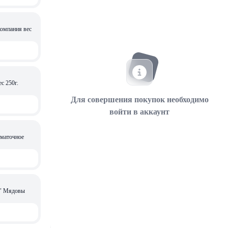
пания вес
с 250г.
Для совершения покупок необходимо
войти в аккаунт
 маточное
вы