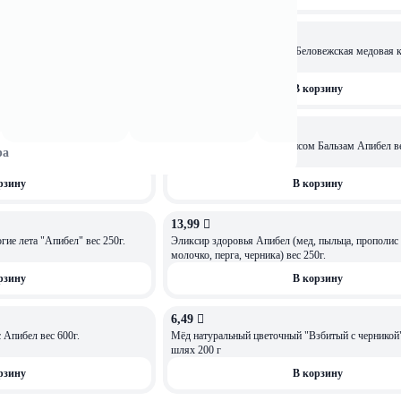
8,49 
еловежская медовая компания
Мед нат Дедушкина пасека Беловежская медовая ком
350г
рзину
В корзину
7,99 
сека Беловежская медовая
Мёд натуральный с прополисом Бальзам Апибел ве
ра
рзину
В корзину
13,99 
ОСТАЛОСЬ: 4
е лета "Апибел" вес 250г.
Эликсир здоровья Апибел (мед, пыльца, прополис
молочко, перга, черника) вес 250г.
рзину
В корзину
6,49 
Апибел вес 600г.
Мёд натуральный цветочный "Взбитый с черникой" Мядо
шлях 200 г
рзину
В корзину