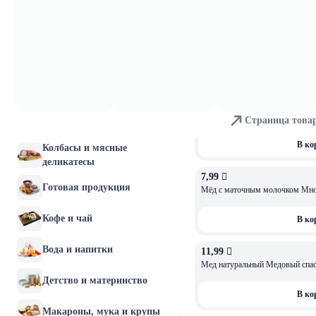
Молочные продукты и
6,19 
яйца
Мед нат. майский Цветочный Б
вес 250 г
Хлебобулочные изделия
В ко
Мясо и птица
6,19 
Мед нат. Цветоч. Дедушкина па
Страница това
Рыба и морепродукты
компания вес 250 г
В ко
Колбасы и мясные
деликатесы
7,99 
Готовая продукция
Мёд с маточным молочком Многи
Кофе и чай
В ко
Вода и напитки
11,99 
Мед натуральный Медовый спас 
Детство и материнство
В ко
Макароны, мука и крупы