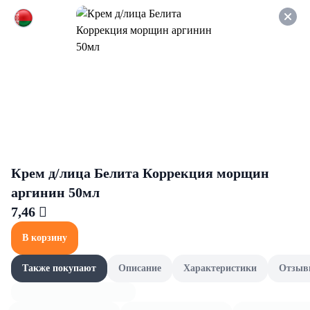
Оформляйте заказ НА
САМОВЫВОЗ и получайте
СКИДКУ 7%
Чистящие средства
Все товары категории
Для удаления засоров
Дл
Для удаления засоров
Крем д/лица Белита Коррекция морщин
аргинин 50мл
7,46 
В корзину
Также покупают
Описание
Характеристики
Отзыв