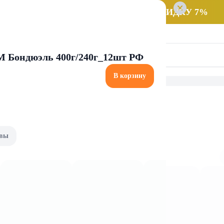
 заказ НА САМОВЫВОЗ и получайте СКИДКУ 7%
ТМ Бондюэль 400г/240г_12шт РФ
В корзину
и уксус
Уксус
вы