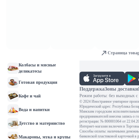
Молочные продукты и
яйца
Хлебобулочные изделия
Мясо и птица
Страница това
Рыба и морепродукты
Колбасы и мясные
деликатесы
Готовая продукция
Поддержка
Зоны доставки
Режим работы: без выходных с 
Кофе и чай
© 2024 Иностранное унитарное произ
Юридический адрес: Республика Белару
Вода и напитки
Минским городским исполнительным 
предпринимателей внесена запись о г
регистрации: № 800001064 от 22.04.
Детство и материнство
Интернет-магазин включен в Торговый
Способы оплаты: наличными денежными
банковской пластиковой карточкой в 
Макароны, мука и крупы