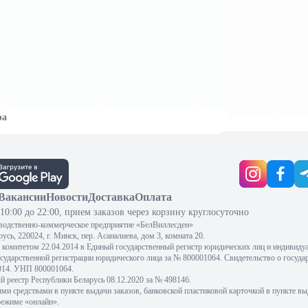
ра
Вакансии
Новости
Доставка
Оплата
10:00 до 22:00, прием заказов через корзину круглосуточно
водственно-коммерческое предприятие «БелВиллесден»
сь, 220024, г. Минск, пер. Асаналиева, дом 3, комната 20.
комитетом 22.04.2014 в Единый государственный регистр юридических лиц и индивиду
осударственной регистрации юридического лица за № 800001064. Свидетельство о госуда
2014. УНП 800001064.
 реестр Республики Беларусь 08.12.2020 за № 498146.
 средствами в пункте выдачи заказов, банковской пластиковой карточкой в пункте вы
режиме «онлайн».