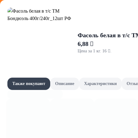
Оформляйте
Фасоль белая в т/с 
6,88 
Цена за 1 кг. 16 .
Маринады 
Акции
Все товары категории
Товары-партнёры
Также покупают
Описание
Характеристики
Отзы
Уксус
Наши бренды
Шашлычный сезон
Сад и огород
Фрукты и овощи, зелень