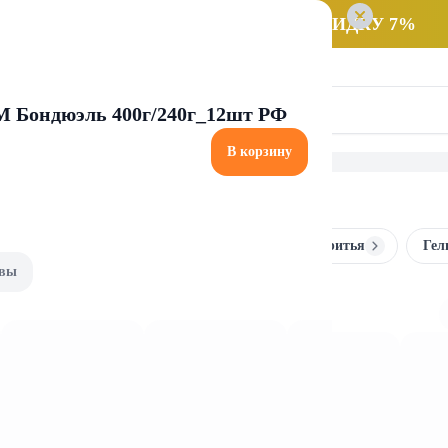
 заказ НА САМОВЫВОЗ и получайте СКИДКУ 7%
ТМ Бондюэль 400г/240г_12шт РФ
В корзину
депиляция
Станки и кассеты
Средства после бритья
Гел
вы
еты