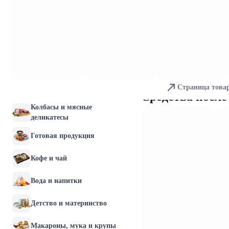
Молочные продукты и
яйца
Хлебобулочные изделия
Мясо и птица
Страница това
Рыба и морепродукты
Средства после
Колбасы и мясные
деликатесы
Готовая продукция
Кофе и чай
Вода и напитки
Детство и материнство
Макароны, мука и крупы