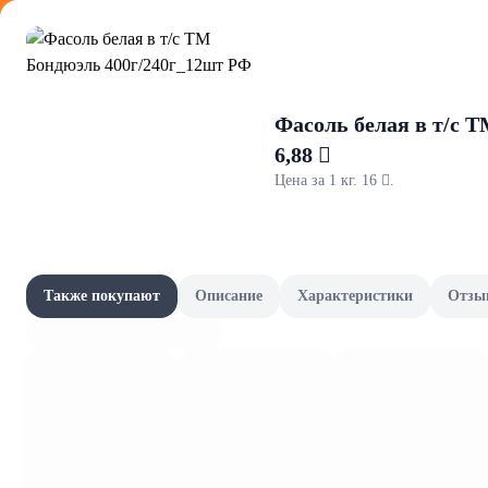
Оформляйте
Фасоль белая в т/с 
6,88 
Цена за 1 кг. 16 .
Бритье и 
Акции
Все товары категории
Товары-партнёры
Также покупают
Описание
Характеристики
Отзы
Станки и касс
Наши бренды
Шашлычный сезон
Сад и огород
Фрукты и овощи, зелень