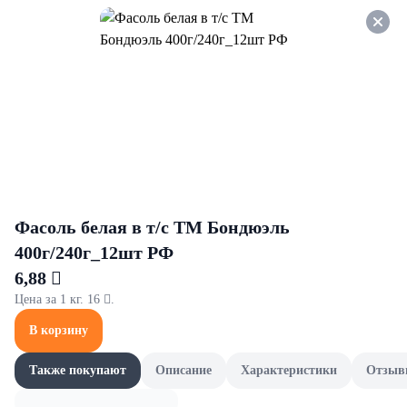
Оформляйте заказ НА
САМОВЫВОЗ и получайте
СКИДКУ 7%
Чай
Все товары категории
Зеленый чай
Травяной ч
Зеленый чай
Фасоль белая в т/с ТМ Бондюэль
400г/240г_12шт РФ
6,88 
Цена за 1 кг. 16 .
В корзину
Также покупают
Описание
Характеристики
Отзыв