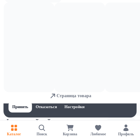
Травяной чай
Для обеспечения удобства пользователей сайта используются
Страница товара
cookies
Принять
Отказаться
Настройки
Фруктовый чай
Каталог
Поиск
Корзина
Любимое
Профиль