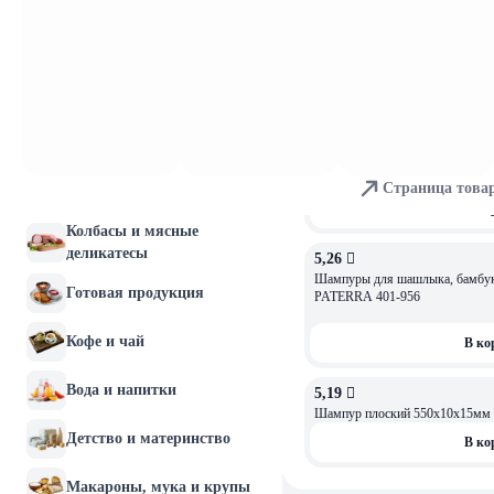
Молочные продукты и
3,99 
яйца
Hot Pot Жидкость для розжига 0,22 л углеводородная ULTRA /
24
Хлебобулочные изделия
В ко
Мясо и птица
5,29 
Брикеты для розжига 32 кубика
Страница това
Рыба и морепродукты
В ко
Колбасы и мясные
деликатесы
5,26 
Шампуры для шашлыка, бамбук,
Готовая продукция
PATERRA 401-956
Кофе и чай
В ко
Вода и напитки
5,19 
Шампур плоский 550х10х15мм н
Детство и материнство
В ко
Макароны, мука и крупы