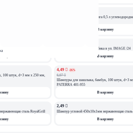
5,79 
Hot Pot Жидкость для розжига 0,5 л углеводоро
рзину
В корзину
11 
ОСТАЛОСЬ: 1
 в уп. IMAGE /50
Брикеты для розжига 64 кубика в уп. IMAGE /24
ра
рзину
В корзину
4,49 
АКЦИЯ
-26%
 100 штук, d=3 мм х 250 мм,
6,07 
Шампуры для шашлыка, бамбук, 100 штук, d=3 м
PATERRA 401-955
рзину
В корзину
2,49 
ержавеющая сталь RoyalGrill
Шампур угловой 450х10х1мм нержавеющая сталь R
рзину
В корзину