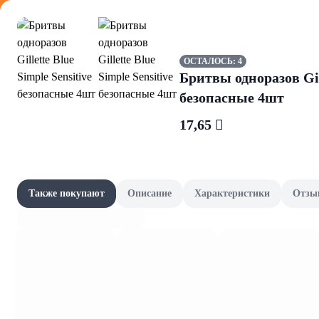
Оформляйте
ОСТАЛОСЬ: 4
Бритвы одноразов Gill
безопасные 4шт
17,65 
Зефир, ма
Акции
Все товары категории
Наши бренды
Также покупают
Описание
Характеристики
Отзы
Зефир
Шашлычный сезон
Скоро в школу
Канцелярия и книги
Фрукты и овощи, зелень