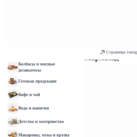
Молочные продукты и
яйца
Хлебобулочные изделия
Мясо и птица
Страница това
Рыба и морепродукты
Мармелад
Колбасы и мясные
деликатесы
Готовая продукция
Кофе и чай
Вода и напитки
Детство и материнство
Макароны, мука и крупы