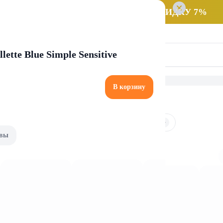
 заказ НА САМОВЫВОЗ и получайте СКИДКУ 7%
ette Blue Simple Sensitive
В корзину
рмелад и пастила
Зефир
Мармелад
Пастила
вы