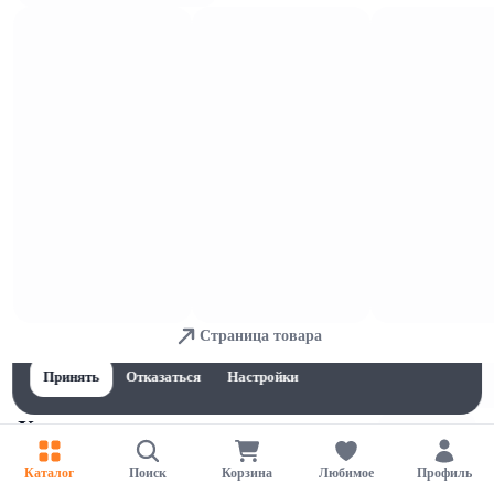
Средства для розжига
Для обеспечения удобства пользователей сайта используются
Страница товара
cookies
Принять
Отказаться
Настройки
Уголь и дрова
Каталог
Поиск
Корзина
Любимое
Профиль