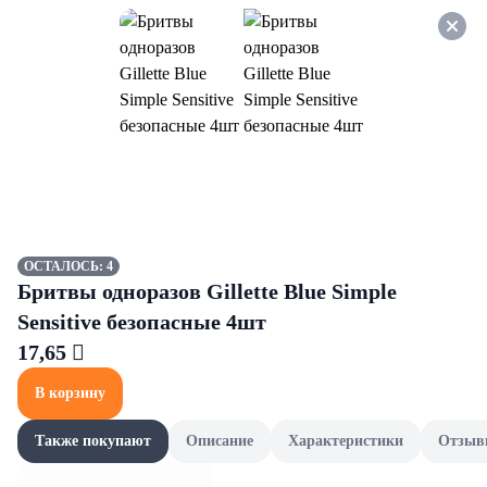
Оформляйте заказ НА
САМОВЫВОЗ и получайте
СКИДКУ 7%
Грили и мангалы
Все товары категории
Одноразовая посуда
Сре
Одноразовая посуда
ОСТАЛОСЬ: 4
Бритвы одноразов Gillette Blue Simple
Sensitive безопасные 4шт
17,65 
В корзину
Также покупают
Описание
Характеристики
Отзыв