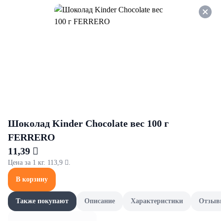
Оформляйте заказ НА
САМОВЫВОЗ и получайте
СКИДКУ 7%
Знатный булочник
Все товары категории
Батон и багет
Выпечка
Батон и багет
Шоколад Kinder Chocolate вес 100 г
FERRERO
11,39 
Цена за 1 кг. 113,9 .
В корзину
Также покупают
Описание
Характеристики
Отзыв