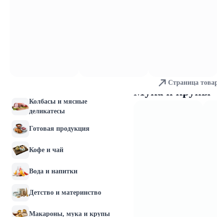
Молочные продукты и
яйца
Хлебобулочные изделия
Мясо и птица
Страница това
Рыба и морепродукты
Мука и крупы
Колбасы и мясные
деликатесы
Готовая продукция
Кофе и чай
Вода и напитки
Детство и материнство
Макароны, мука и крупы