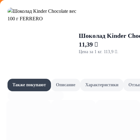
Оформляйте
Шоколад Kinder Choc
11,39 
Цена за 1 кг. 113,9 .
EcoVilla
Акции
Все товары категории
Товары-партнёры
Также покупают
Описание
Характеристики
Отзы
Зелень и грибы
Наши бренды
Шашлычный сезон
Сад и огород
Фрукты и овощи, зелень