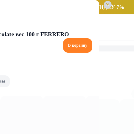
 заказ НА САМОВЫВОЗ и получайте СКИДКУ 7%
olate вес 100 г FERRERO
В корзину
Зелень и грибы
Мука и крупы
вы