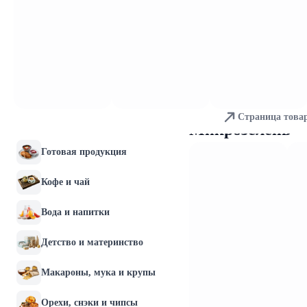
яйца
Хлебобулочные изделия
Мясо и птица
Рыба и морепродукты
Колбасы и мясные
Страница това
Микрозелень
деликатесы
Готовая продукция
Кофе и чай
Вода и напитки
Детство и материнство
Макароны, мука и крупы
Орехи, снэки и чипсы