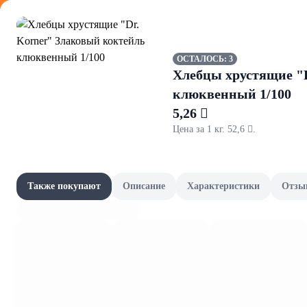
Оформляйте
ОСТАЛОСЬ: 3
Хлебцы хрустящие "
клюквенный 1/100
5,26 
Цена за 1 кг. 52,6 .
Зелень и 
Акции
Все товары категории
Наши бренды
Также покупают
Описание
Характеристики
Отзы
Лук, петрушка 
Шашлычный сезон
Сад и огород
Фрукты и овощи, зелень
Молочные продукты и