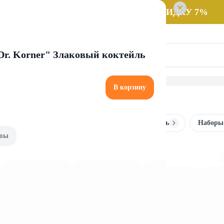
 заказ НА САМОВЫВОЗ и получайте СКИДКУ 7%
Dr. Korner" Злаковый коктейль
В корзину
салаты
Лук, петрушка и укроп
Микрозелень
Наборы
вы
и укроп