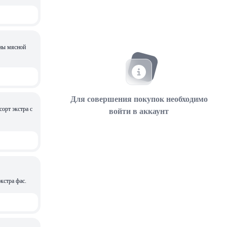
ины мясной
Для совершения покупок необходимо
рт экстра с
войти в аккаунт
кстра фас.