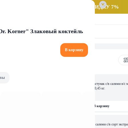
 заказ НА САМОВЫВОЗ и получайте СКИДКУ 7%
Dr. Korner" Злаковый коктейль
В корзину
ные колбасы
вы
18 
ОСТАЛОСЬ: 4,62
а "ДЕДУШКИН ГОСТИНЕЦ" с/в
Изделие колб. Колбаса Пачастунак с/в салями в/с мясн 
совка 0,4 кг.
Могилевский МК, фасовка 0,45 кг.
фасовка
0,45
кг
рзину
В корзину
8,4 
ями с/в сорт экстра А-т Колос
Колбаска РИВЬЕРА из м/пт салями с/в сорт экстра