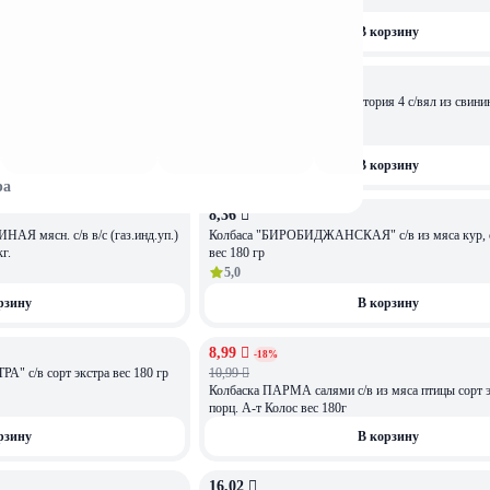
ГМС вес 180 гр,
рзину
В корзину
10,43 
ОСТАЛОСЬ: 2,61
я 1 с/вял из свинины мясной
Продукт У каждого своя история 4 с/вял из свин
0,3 кг.
рубленый, фасовка 0,3 кг.
фасовка
0,3
кг
рзину
В корзину
ра
8,36 
НАЯ мясн. с/в в/с (газ.инд.уп.)
Колбаса "БИРОБИДЖАНСКАЯ" с/в из мяса кур, со
г.
вес 180 гр
5,0
рзину
В корзину
8,99 
АКЦИЯ
-18%
орт экстра вес 180 гр
10,99 
Колбаска ПАРМА салями с/в из мяса птицы сорт э
порц. А-т Колос вес 180г
рзину
В корзину
16,02 
ОСТАЛОСЬ: 3,6