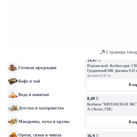
ГМС вес 180 гр,
яйца
В ко
Хлебобулочные изделия
9,1 
ОСТАЛОСЬ: 3,89
Мясо и птица
Продукт У каждого своя истори
рубленый Пинский МК, фасовка 
фасовка
0,3
кг
Рыба и морепродукты
В ко
Колбасы и мясные
Страница това
деликатесы
14,07 
Изделие колб. Колбаса ориг. СВИ
Готовая продукция
Гродненский МК, фасовка 0,45 к
фасовка
0,45
кг
Кофе и чай
В ко
Вода и напитки
8,49 
Колбаска "МИЛАНСКАЯ ЭКСТРА" с/в с
Детство и материнство
А-т Колос, ГМС
Макароны, мука и крупы
В ко
Орехи, снэки и чипсы
16,9 