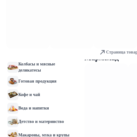
Молочные продукты и
яйца
Хлебобулочные изделия
Мясо и птица
Страница това
Рыба и морепродукты
Мармелад
Колбасы и мясные
деликатесы
Готовая продукция
Кофе и чай
Вода и напитки
Детство и материнство
Макароны, мука и крупы