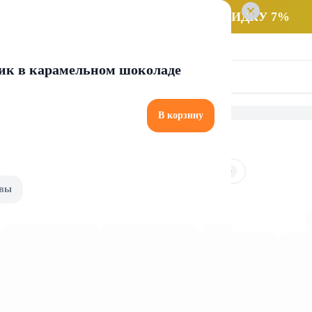
 заказ НА САМОВЫВОЗ и получайте СКИДКУ 7%
ик в карамельном шоколаде
В корзину
рмелад и пастила
Зефир
Мармелад
Пастила
вы