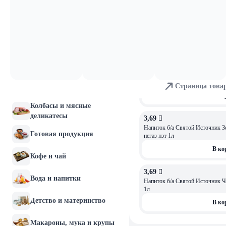
3,69 
Молочные продукты и
Напиток б/а негаз Святой Исто
яйца
В ко
Хлебобулочные изделия
3,05 
Мясо и птица
ОСТАЛОСЬ: 4
Напиток безалкогольный нег
АРОМАТОМ ЛИМОНА 1,0 л
Страница това
Рыба и морепродукты
В ко
Колбасы и мясные
деликатесы
3,69 
Напиток б/а Святой Источник 
Готовая продукция
негаз пэт 1л
В ко
Кофе и чай
3,69 
Вода и напитки
Напиток б/а Святой Источник 
1л
Детство и материнство
В ко
Макароны, мука и крупы