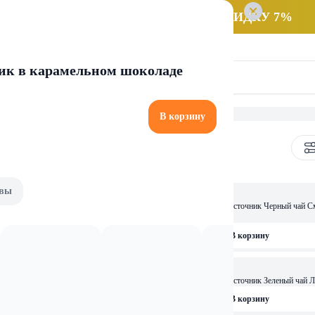
 заказ НА САМОВЫВОЗ и получайте СКИДКУ 7%
ик в карамельном шоколаде
В корзину
чай и кофе
вы
2,49 
азированный ЛЕДЯНОЙ ЧАЙ С
Напиток б/а негаз Святой Источник Черный чай С
,5 л
рзину
В корзину
2,49 
чник Черный чай Смородина 1л
Напиток б/а негаз Святой Источник Зеленый чай 
рзину
В корзину