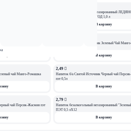
3,05 
чник Зеленый чай Лимон 1л
Напиток безалкогольный негазированный ЛЕДЯ
АРОМАТОМ ЛЕСНЫХ ЯГОД 1,0 л
рзину
В корзину
2,49 
азированный ЛЕДЯНОЙ ЧАЙ С
Напиток б/а Святой Источник Зеленый Чай Манг
негаз пэт 0,5л
ра
рзину
В корзину
2,49 
Зеленый чай Манго-Ромашка
Напиток б/а Святой Источник Черный чай Персик
пэт 0,5л
рзину
В корзину
2,79 
Черный чай Персик-Жасмин пэт
Напиток безалкогольный негазированный "Зеленый
ПЭТ 0,5 лХ12
рзину
В корзину