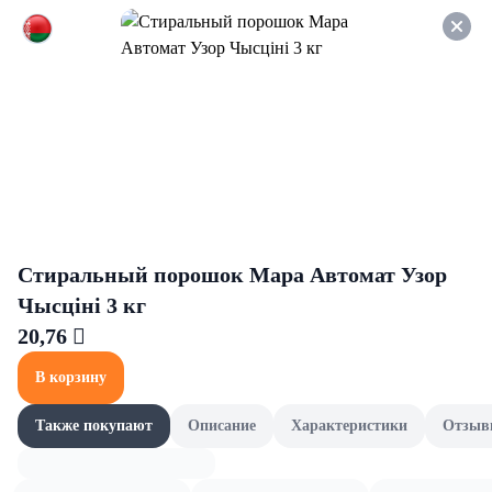
Оформляйте заказ НА
САМОВЫВОЗ и получайте
СКИДКУ 7%
Замороженные полуфабрикаты
Все товары категории
Блинчики и сырники
Мя
Блинчики и сырники
Стиральный порошок Мара Автомат Узор
Чысцiнi 3 кг
20,76 
В корзину
Также покупают
Описание
Характеристики
Отзыв