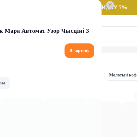
 заказ НА САМОВЫВОЗ и получайте СКИДКУ 7%
 Мара Автомат Узор Чысцiнi 3
В корзину
Кофе в зернах
Кофе в капсулах
Молотый коф
вы