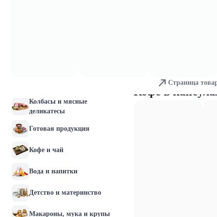
Молочные продукты и
яйца
Хлебобулочные изделия
Мясо и птица
Страница това
Рыба и морепродукты
Кофе в капсула
Колбасы и мясные
деликатесы
Готовая продукция
Кофе и чай
Вода и напитки
Детство и материнство
Макароны, мука и крупы