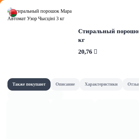
Оформляйте
Стиральный порошок
кг
20,76 
Кофе
Акции
Все товары категории
Наши бренды
Также покупают
Описание
Характеристики
Отзы
Кофе в зернах
Шашлычный сезон
Скоро в школу
Канцелярия и книги
Фрукты и овощи, зелень