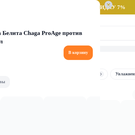
 заказ НА САМОВЫВОЗ и получайте СКИДКУ 7%
 Белита Chaga ProAge против
л
В корзину
ицом
Средства для умывания и снятия макияжа
Увлажнен
вы
умывания и снятия макияжа