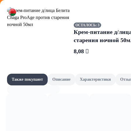
Оформляйте
ОСТАЛОСЬ: 3
Крем-питание д/лица
старения ночной 50м
8,08 
Уход за л
Акции
Все товары категории
Наши бренды
Также покупают
Описание
Характеристики
Отзы
Средства для 
Шашлычный сезон
Скоро в школу
Канцелярия и книги
Фрукты и овощи, зелень