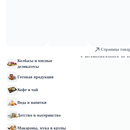
Молочные продукты и
яйца
Хлебобулочные изделия
Мясо и птица
Страница това
Рыба и морепродукты
Увлажнение и 
Колбасы и мясные
деликатесы
Готовая продукция
Кофе и чай
Вода и напитки
Детство и материнство
Макароны, мука и крупы