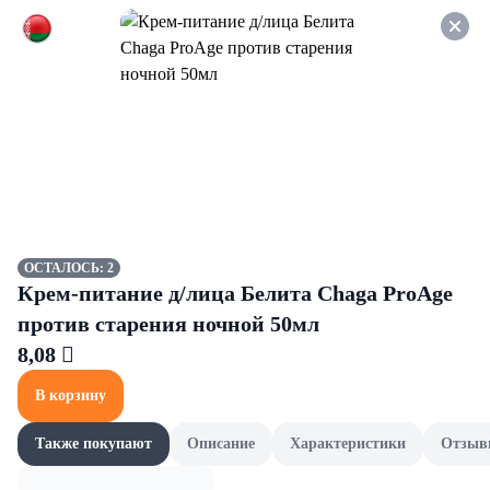
Оформляйте заказ НА
САМОВЫВОЗ и получайте
СКИДКУ 7%
Субпродукты
Все товары категории
Куриные субпродукты
С
Куриные субпродукты
ОСТАЛОСЬ: 2
Крем-питание д/лица Белита Chaga ProAge
против старения ночной 50мл
8,08 
В корзину
Также покупают
Описание
Характеристики
Отзыв