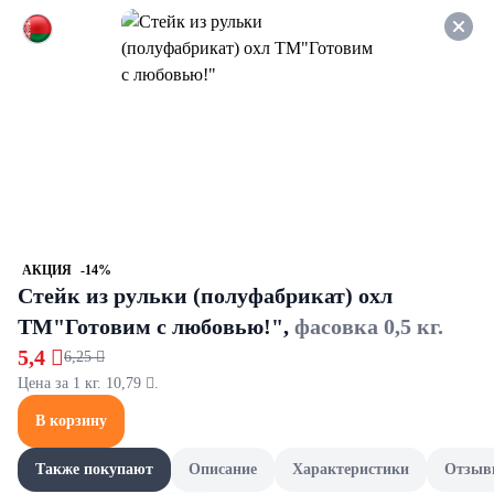
Оформляйте заказ НА
САМОВЫВОЗ и получайте
СКИДКУ 7%
Соусы и заправки
Все товары категории
Горчица и хрен
Аджика
Горчица и хрен
АКЦИЯ
-14%
Стейк из рульки (полуфабрикат) охл
ТМ"Готовим с любовью!",
фасовка 0,5 кг.
5,4 
6,25 
Цена за 1 кг. 10,79 .
В корзину
Также покупают
Описание
Характеристики
Отзыв