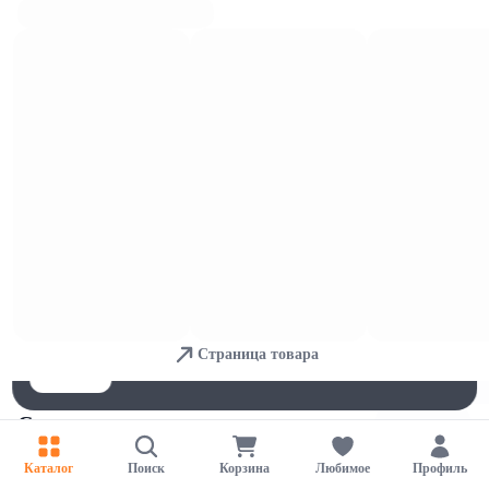
Аджика
Для обеспечения удобства пользователей сайта используются
cookies
Страница товара
Принять
Отказаться
Настройки
Соусы
Каталог
Поиск
Корзина
Любимое
Профиль