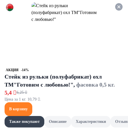
Оформляйте заказ НА
САМОВЫВОЗ и получайте
СКИДКУ 7%
Маринады и уксус
Все товары категории
Уксус
Уксус
АКЦИЯ
-14%
Стейк из рульки (полуфабрикат) охл
ТМ"Готовим с любовью!",
фасовка 0,5 кг.
5,4 
6,25 
Цена за 1 кг. 10,79 .
В корзину
Также покупают
Описание
Характеристики
Отзыв