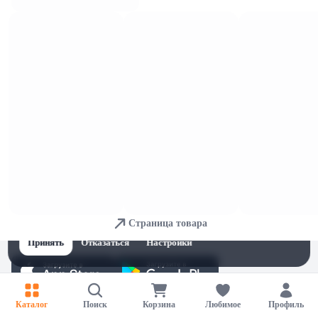
6,49 
6,49 
Соль морская Organico пищ
Соль морская пищ Organico
садочная М средняя 1,5кг
садочная XL очень крупная 1,5кг
В корзину
В корзину
10,54 
0,7 
ОСТАЛОСЬ: 2
Соль гималайская Organico пищ роз
Соль Мозырьсоль пищ выварочная
светлая каменная M средняя 1,5кг
сорт экстра 1кг
В корзину
В корзину
0,95 
3,85 
ОСТАЛОСЬ: 3
Соль Мозырьсоль пищ Беларуская
Соль морская 4Life мелкая йод 500г
п/пл 1кг
к/кор
Для обеспечения удобства пользователей сайта используются
В корзину
В корзину
cookies
Страница товара
Принять
Отказаться
Настройки
Каталог
Поиск
Корзина
Любимое
Профиль