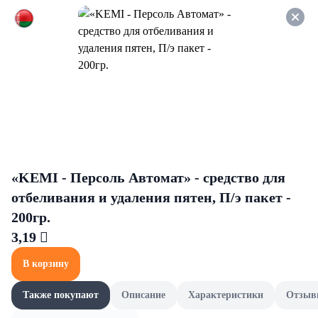
Оформляйте заказ НА
САМОВЫВОЗ и получайте
СКИДКУ 7%
EcoVilla
Все товары категории
Зелень и грибы
Мука и 
Зелень и грибы
«KEMI - Персоль Автомат» - средство для
отбеливания и удаления пятен, П/э пакет -
200гр.
3,19 
В корзину
Также покупают
Описание
Характеристики
Отзыв