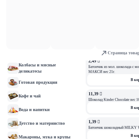
100г
Молочные продукты и
В ко
яйца
Хлебобулочные изделия
7,93 
Шоколад SCHOGETTEN альпийс
орехами MILK CHOCOLATE W
Мясо и птица
В ко
Страница това
Рыба и морепродукты
2,49 
Колбасы и мясные
Батончик из мол. шоколада с м
деликатесы
МАКСИ вес 21г.
В ко
Готовая продукция
11,39 
Кофе и чай
Шоколад Kinder Chocolate вес
В ко
Вода и напитки
1,39 
Детство и материнство
Батончик шоколадный MILKY 
В ко
Макароны, мука и крупы