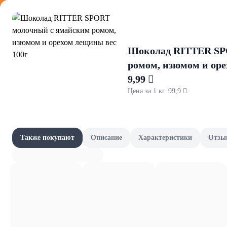
Оформляйте
Шоколад RITTER SP
ромом, изюмом и оре
9,99 
Цена за 1 кг. 99,9 .
Все товар
Акции
Шоколад
Шокол
Наши бренды
Также покупают
Описание
Характеристики
Отзы
Шашлычный сезон
7,93 
Шоколад SCHOGETTEN STRACC
кусоч. зерен какао, тёмный шок
Скоро в школу
В ко
Канцелярия и книги
9,99 
ОСТАЛОСЬ: 3
Шоколад RITTER SPORT молочн
Фрукты и овощи, зелень