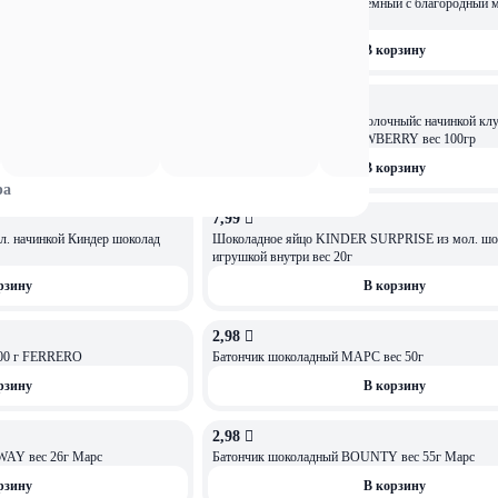
Шоколад RITTER SPORT темный с благородный 
вес 100г
рзину
В корзину
7,93 
кий молочный с лесными
Шоколад SCHOGETTEN молочныйс начинкой кл
ITH HAZELNUTS вес 100гр
йогурт YOGHURT - STRAWBERRY вес 100гр
рзину
В корзину
ра
7,99 
ол. начинкой Киндер шоколад
Шоколадное яйцо KINDER SURPRISE из мол. шок
игрушкой внутри вес 20г
рзину
В корзину
2,98 
 100 г FERRERO
Батончик шоколадный МАРС вес 50г
рзину
В корзину
2,98 
WAY вес 26г Марс
Батончик шоколадный BOUNTY вес 55г Марс
рзину
В корзину