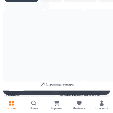
Шоколад RITTER SPORT темный с
с отборной клубникой в нежном
благородный марципаном вес 100г
йогурте вес 100г
В корзину
В корзину
7,93 
7,93 
Шоколад SCHOGETTEN
Шоколад SCHOGETTEN
альпийский молочный с лесными
молочныйс начинкой клубничный
орехами MILK CHOCOLATE WITH
йогурт YOGHURT - STRAWBERRY
HAZELNUTS вес 100гр
вес 100гр
В корзину
В корзину
2,49 
7,99 
Батончик из мол. шоколада с мол.
Шоколадное яйцо KINDER
начинкой Киндер шоколад МАКСИ
SURPRISE из мол. шоколада с
вес 21г.
игрушкой внутри вес 20г
Для обеспечения удобства пользователей сайта используются
В корзину
В корзину
cookies
Страница товара
11,39 
3,29 
Принять
Отказаться
Настройки
Шоколад Kinder Chocolate вес 100 г
Батончик NUTS Мегабайт
FERRERO
шоколадный комб. корп. вес 66г
Nestle
В корзину
В корзину
Каталог
Поиск
Корзина
Любимое
Профиль