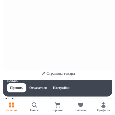
Рыба соленая
Страница товара
Для обеспечения удобства пользователей сайта используются
cookies
Принять
Отказаться
Настройки
Рыба копченая
Каталог
Поиск
Корзина
Любимое
Профиль