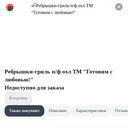
Оформляйте заказ НА
САМОВЫВОЗ и получайте
СКИДКУ 7%
Рыба
Все товары категории
Рыба охлажденная
Рыба
Рыба охлажденная
Ребрышки-гриль п/ф охл ТМ "Готовим с
любовью!"
Недоступно для заказа
В корзину
Также покупают
Описание
Характеристики
Отзыв