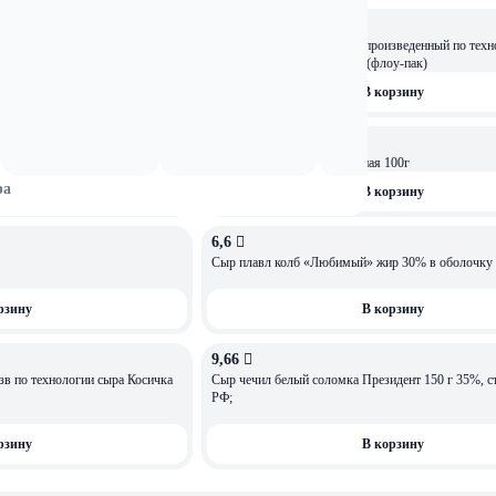
10,35 
зведенный по технологии сыра
Белково-жировой продукт, произведенный по техн
ИЙ 100г (флоу-пак)
"Осьминог" копченый 100г (флоу-пак)
рзину
В корзину
10,02 
Сыр Косичка сырная копченая 100г
ра
рзину
В корзину
6,6 
Сыр плавл колб «Любимый» жир 30% в оболочку 
рзину
В корзину
9,66 
в по технологии сыра Косичка
Сыр чечил белый соломка Президент 150 г 35%, с
РФ;
рзину
В корзину