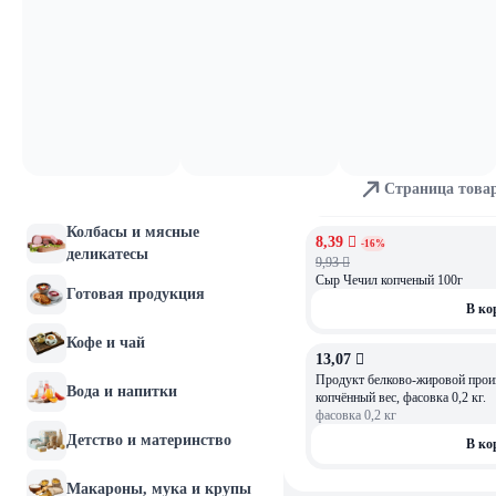
9,6 
Молочные продукты и
Белково-жировой продукт, прои
яйца
"Косичка" копченый СОЧИНСК
В ко
Хлебобулочные изделия
4,95 
Мясо и птица
ОСТАЛОСЬ: 3
Сыр Перлини копчёный 50г
Страница това
Рыба и морепродукты
В ко
Колбасы и мясные
8,39 
АКЦИЯ
-16%
деликатесы
9,93 
Сыр Чечил копченый 100г
Готовая продукция
В ко
Кофе и чай
13,07 
ОСТАЛОСЬ: 2,38
Продукт белково-жировой произ
Вода и напитки
копчённый вес, фасовка 0,2 кг.
фасовка
0,2
кг
Детство и материнство
В ко
Макароны, мука и крупы