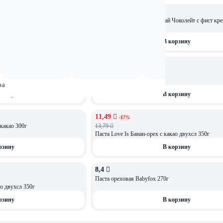
19,99 
ка Фундук 340г
Паста ореховая Alterini Дубай Чоколейт с фист кр
кадаифом 200г
рзину
В корзину
10,31 
Чоколейт фисташк с кадаифом
Паста арахисовая 300 гр.
ра
рзину
В корзину
11,49 
АКЦИЯ
-17%
какао 300г
13,79 
Паста Love Is Банан-орех с какао двухсл 350г
рзину
В корзину
8,4 
Паста ореховая Babyfox 270г
ао двухсл 350г
рзину
В корзину