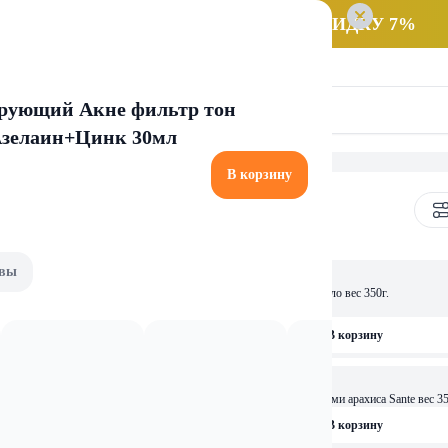
 заказ НА САМОВЫВОЗ и получайте СКИДКУ 7%
ирующий Акне фильтр тон
Азелаин+Цинк 30мл
В корзину
кремы
вы
32,59 
Ореховая паста Nutella стекло вес 350г.
FERRERO вес 630г.
рзину
В корзину
13,99 
ОСТАЛОСЬ: 2
FERRERO вес 180г.
Арахисовая паста с кусочками арахиса Sante вес 35
рзину
В корзину