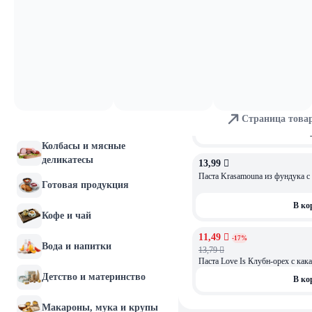
15,85 
Молочные продукты и
Паста ореховая Акконд Добрян
яйца
В ко
Хлебобулочные изделия
29,99 
Мясо и птица
Паста ореховая Alterini Дубай 
200г
Страница това
Рыба и морепродукты
В ко
Колбасы и мясные
деликатесы
13,99 
Паста Krasamouna из фундука c 
Готовая продукция
В ко
Кофе и чай
11,49 
АКЦИЯ
-17%
Вода и напитки
13,79 
Паста Love Is Клубн-орех с как
Детство и материнство
В ко
Макароны, мука и крупы