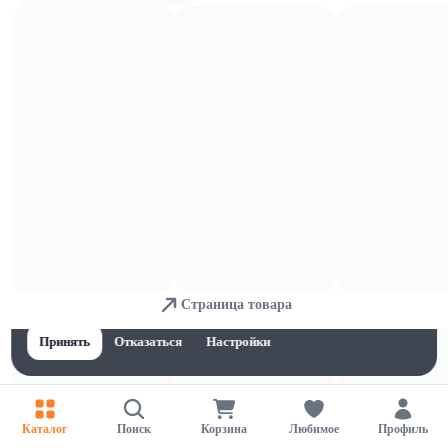
Печенье, пряники,вафли и шокола
д
Для обеспечения удобства пользователей сайта используются
Страница товара
cookies
Принять
Отказаться
Настройки
Каталог
Поиск
Корзина
Любимое
Профиль