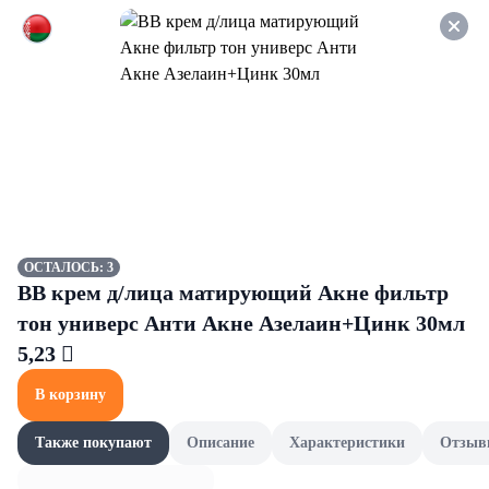
Оформляйте заказ НА
САМОВЫВОЗ и получайте
СКИДКУ 7%
Artesso
Все товары категории
Торты,пирожные,десерты
Торты,пирожные,десерты
ОСТАЛОСЬ: 3
BB крем д/лица матирующий Акне фильтр
тон универс Анти Акне Азелаин+Цинк 30мл
5,23 
В корзину
Также покупают
Описание
Характеристики
Отзыв