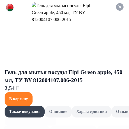
Оформляйте заказ НА
САМОВЫВОЗ и получайте
СКИДКУ 7%
Освежители и ароматизаторы
Все товары категории
Сменные блоки
Автомат
Сменные блоки
Гель для мытья посуды Elpi Green apple, 450
мл, ТУ BY 812004107.006-2015
2,54 
В корзину
Также покупают
Описание
Характеристики
Отзыв