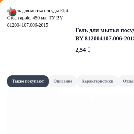
Оформляйте
Гель для мытья посуд
BY 812004107.006-201
2,54 
Baron Appe
Акции
Все товары категории
Товары-партнёры
Также покупают
Описание
Характеристики
Отзы
Колбасы и мяс
Наши бренды
Шашлычный сезон
Сад и огород
Фрукты и овощи, зелень