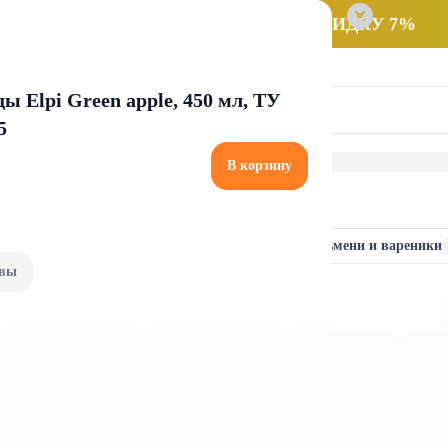
 заказ НА САМОВЫВОЗ и получайте СКИДКУ 7%
ы Elpi Green apple, 450 мл, ТУ
5
В корзину
titoff
Колбасы и мясные деликатесы
Пельмени и вареники
вы
ные деликатесы