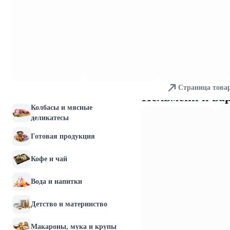
Молочные продукты и
яйца
Хлебобулочные изделия
Мясо и птица
Страница това
Рыба и морепродукты
Пельмени и ва
Колбасы и мясные
деликатесы
Готовая продукция
Кофе и чай
Вода и напитки
Детство и материнство
Макароны, мука и крупы