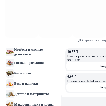
7,56 
Молочные продукты и
Оливки зеленые фаршированные 
яйца
В ко
Хлебобулочные изделия
8,49 
ЧЁРНАЯ ПЯТНИЦА
-20%
Мясо и птица
10,57 
АКЦИЯ
Страница това
Рыба и морепродукты
В ко
Колбасы и мясные
10,57 
деликатесы
Смесь черных, зеленых, желтых больших 
вес 314 мл
Готовая продукция
В ко
Кофе и чай
6,96 
Ол
Вода и напитки
В ко
Детство и материнство
Макароны, мука и крупы