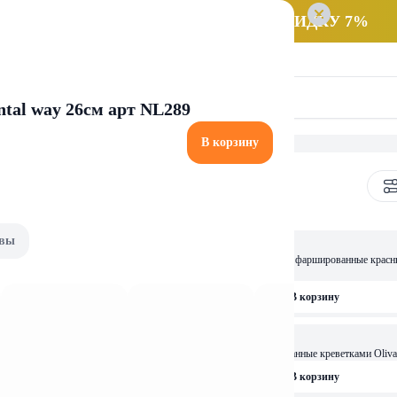
 заказ НА САМОВЫВОЗ и получайте СКИДКУ 7%
tal way 26см арт NL289
В корзину
аслины и каперсы
вы
6,52 
л.
Оливки зеленые МИКАДО фаршированные красны
б 314мл.
рзину
В корзину
7,68 
чкой Olivari вес 300г
Оливки зеленые фаршированные креветками Olivar
рзину
В корзину