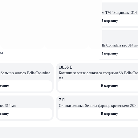
9,85 
лососем Olivari вес 300г
Оливки зеленые без косточек ТМ "Бондюэль" 314
рзину
В корзину
8,49 
ЧЁРНАЯ ПЯТНИЦА
-20%
10,56 
АКЦИЯ
Оливки зеленые б/к Bella Contadina вес 314 мл
Оливки большие черные Bella Contadina вес 314 м
ра
рзину
В корзину
10,56 
оливок Bella Contadina
Большие зеленые оливки со специями б/к Bella Contadina вес 314
мл
рзину
В корзину
7 
ивки Лечино Bella Contadina вес 314 мл
Оливки зеленые Senorita фаршир креветками 280г
рзину
В корзину