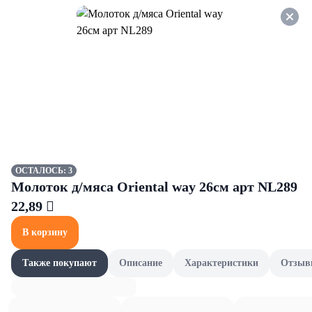
Оформляйте заказ НА
САМОВЫВОЗ и получайте
СКИДКУ 7%
Elpi
Все товары категории
Бумага,салфетки,пеленки
Бумага,салфетки,пеленки
ОСТАЛОСЬ: 3
Молоток д/мяса Oriental way 26см арт NL289
22,89 
В корзину
Также покупают
Описание
Характеристики
Отзыв