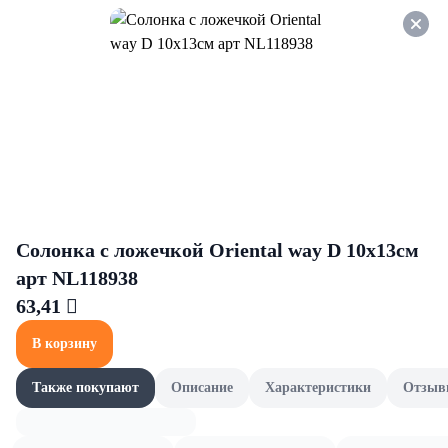
Оформляйте заказ НА
САМОВЫВОЗ и получайте
СКИДКУ 7%
Огурцы и помидоры
Все товары категории
Консервированные огурцы
Консервированные огурцы
Солонка с ложечкой Oriental way D 10х13см
арт NL118938
63,41 
В корзину
Также покупают
Описание
Характеристики
Отзыв