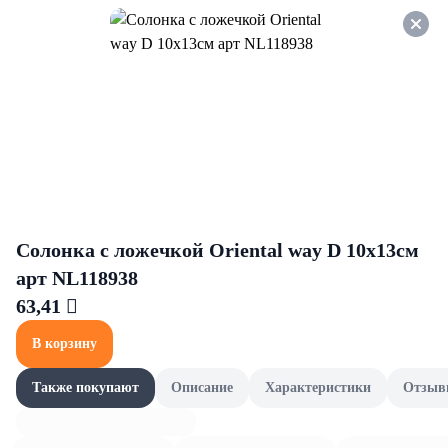
Оформляйте заказ НА
САМОВЫВОЗ и получайте
СКИДКУ 7%
Кофе
Все товары категории
Кофе в зернах
Кофе в ка
Кофе в зернах
Солонка с ложечкой Oriental way D 10х13см
арт NL118938
63,41 
В корзину
Также покупают
Описание
Характеристики
Отзыв