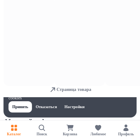
Кофе в капсулах
Страница товара
Для обеспечения удобства пользователей сайта используются
cookies
Принять
Отказаться
Настройки
Молотый кофе
Каталог
Поиск
Корзина
Любимое
Профиль