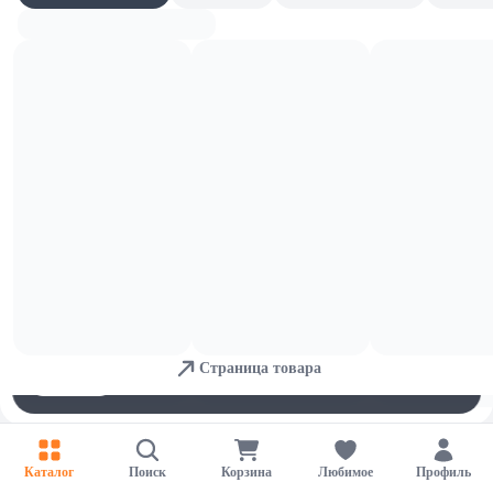
Твердое
Для обеспечения удобства пользователей сайта используются
cookies
Страница товара
Принять
Отказаться
Настройки
Каталог
Поиск
Корзина
Любимое
Профиль