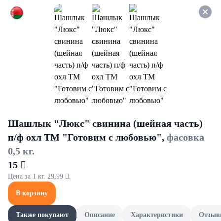
Оформляйте заказ НА
САМОВЫВОЗ и получайте
СКИДКУ 7%
Мыло
Все товары категории
Жидкое
Твердое
Жидкое
Шашлык "Люкс" свинина (шейная часть)
п/ф охл ТМ "Готовим с любовью",
фасовка
0,5 кг.
15 
Цена за 1 кг. 29,99 .
В корзину
Также покупают
Описание
Характеристики
Отзыв