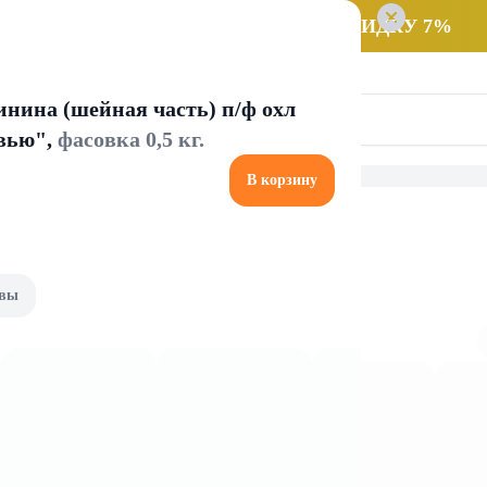
 заказ НА САМОВЫВОЗ и получайте СКИДКУ 7%
ина (шейная часть) п/ф охл
вью",
фасовка 0,5 кг.
В корзину
e
Средства для стирки
вы
тирки