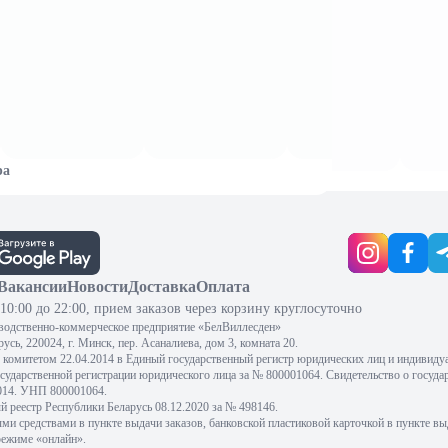
ра
Вакансии
Новости
Доставка
Оплата
10:00 до 22:00, прием заказов через корзину круглосуточно
водственно-коммерческое предприятие «БелВиллесден»
сь, 220024, г. Минск, пер. Асаналиева, дом 3, комната 20.
комитетом 22.04.2014 в Единый государственный регистр юридических лиц и индивиду
осударственной регистрации юридического лица за № 800001064. Свидетельство о госуда
2014. УНП 800001064.
 реестр Республики Беларусь 08.12.2020 за № 498146.
 средствами в пункте выдачи заказов, банковской пластиковой карточкой в пункте вы
режиме «онлайн».