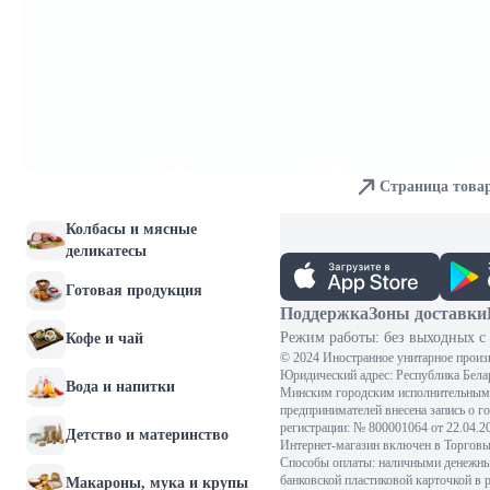
Молочные продукты и
яйца
Хлебобулочные изделия
Мясо и птица
Страница това
Рыба и морепродукты
Колбасы и мясные
деликатесы
Готовая продукция
Поддержка
Зоны доставки
Режим работы: без выходных с 
Кофе и чай
© 2024 Иностранное унитарное произ
Юридический адрес: Республика Белару
Вода и напитки
Минским городским исполнительным 
предпринимателей внесена запись о г
регистрации: № 800001064 от 22.04.
Детство и материнство
Интернет-магазин включен в Торговый
Способы оплаты: наличными денежными
банковской пластиковой карточкой в 
Макароны, мука и крупы