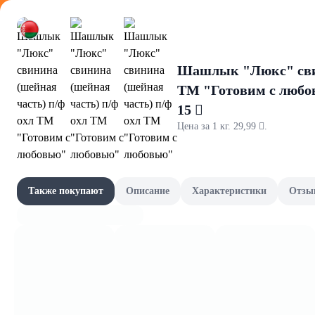
Оформляйте
Шашлык "Люкс" свин
ТМ "Готовим с любо
15 
Цена за 1 кг. 29,99 .
First in lin
Акции
Все товары категории
Наши бренды
Также покупают
Описание
Характеристики
Отзы
Средства для с
Шашлычный сезон
Скоро в школу
Канцелярия и книги
Фрукты и овощи, зелень