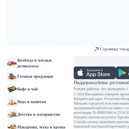
Молочные продукты и
яйца
Хлебобулочные изделия
Мясо и птица
Страница това
Рыба и морепродукты
Колбасы и мясные
деликатесы
Готовая продукция
Поддержка
Зоны доставки
Режим работы: без выходных с 
Кофе и чай
© 2024 Иностранное унитарное произ
Юридический адрес: Республика Белару
Вода и напитки
Минским городским исполнительным 
предпринимателей внесена запись о г
регистрации: № 800001064 от 22.04.
Детство и материнство
Интернет-магазин включен в Торговый
Способы оплаты: наличными денежными
банковской пластиковой карточкой в 
Макароны, мука и крупы