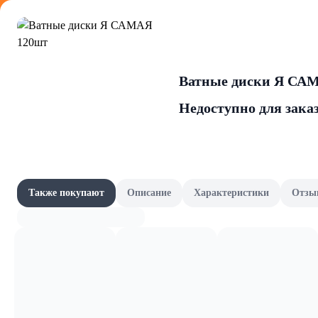
Оформляйте
Ватные диски Я СА
Недоступно для зака
MerrySun
Акции
Все товары категории
Наши бренды
Также покупают
Описание
Характеристики
Отзы
Подгузники
Шашлычный сезон
Скоро в школу
Канцелярия и книги
Фрукты и овощи, зелень