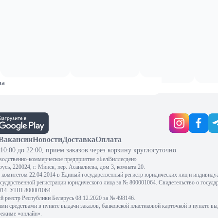
ра
Вакансии
Новости
Доставка
Оплата
10:00 до 22:00, прием заказов через корзину круглосуточно
водственно-коммерческое предприятие «БелВиллесден»
сь, 220024, г. Минск, пер. Асаналиева, дом 3, комната 20.
комитетом 22.04.2014 в Единый государственный регистр юридических лиц и индивиду
осударственной регистрации юридического лица за № 800001064. Свидетельство о госуда
2014. УНП 800001064.
 реестр Республики Беларусь 08.12.2020 за № 498146.
 средствами в пункте выдачи заказов, банковской пластиковой карточкой в пункте вы
режиме «онлайн».