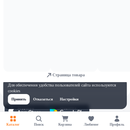
7,32 
1,56 
Молоко безлактозное 3,5% 1 л
Молоко б/лакт Parmalat пит
Parmalat Comfort
ультрапаст 1,8% 0,2л
В корзину
В корзину
10,85 
9,64 
Сыр сверхтвердый Danke Пармезан
Сыр п/тв Natura слив 45% нарезка
40% 180г в/у Белсыр
150г мгс
В корзину
В корзину
11 
10,89 
ОСТАЛОСЬ: 2
ОСТАЛОСЬ: 3
Сыр п/тв Natura слив Легкий 30%
Сыр п/тв Natura слив 45% цилиндр
Страница товара
нарезка 150г мгс
200г
Для обеспечения удобства пользователей сайта используются
В корзину
В корзину
cookies
Принять
Отказаться
Настройки
Каталог
Поиск
Корзина
Любимое
Профиль