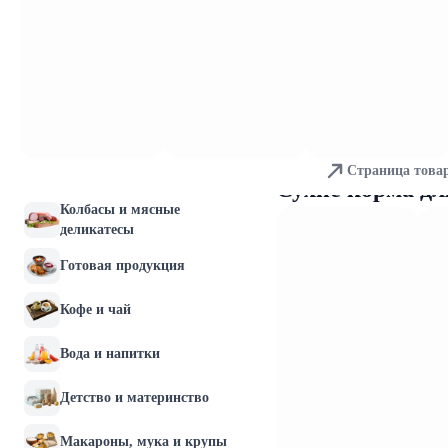
Молочные продукты и
яйца
Хлебобулочные изделия
Мясо и птица
Страница това
Рыба и морепродукты
Сухие корма д
Колбасы и мясные
деликатесы
Готовая продукция
Кофе и чай
Вода и напитки
Детство и материнство
Макароны, мука и крупы