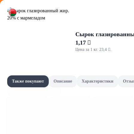
Оформляйте
Сырок глазированны
1,17 
Цена за 1 кг. 23,4 .
Корма для
Акции
Все товары категории
Наши бренды
Также покупают
Описание
Характеристики
Отзы
Влажные корма
Шашлычный сезон
Скоро в школу
Канцелярия и книги
Фрукты и овощи, зелень